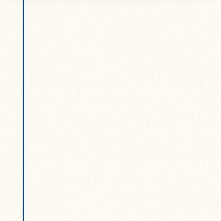
Talleres
Donar
Acerca de nosotros
Únete a nuestro equipo
Preguntas frecuentes
Nuestra política
Antologías
Nuestros seguidores
178 Bennett Ave NY NY 10040
info@uptownstories.org
929-277-8679